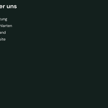
er uns
tung
hlarten
and
ite