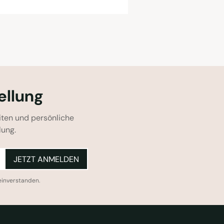
ellung
iten und persönliche
lung.
JETZT ANMELDEN
einverstanden.