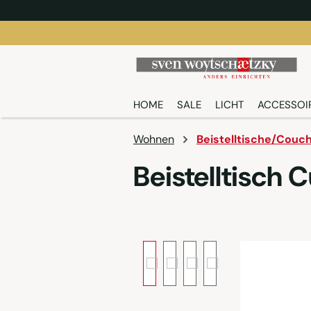
springen
Zur Hauptnavigation springen
HOME
SALE
LICHT
ACCESSOI
Wohnen
Beistelltische/Couc
Beistelltisch 
Bildergalerie überspringen