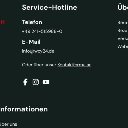
Service-Hotline
Üb
bH
Telefon
Bera
Beza
+49 241-515988-0
Vers
E-Mail
Webs
info@woy24.de
Oder über unser
Kontaktformular
.
Informationen
Über uns