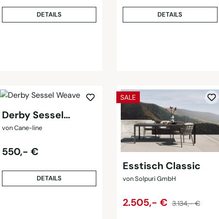
DETAILS
DETAILS
RABATT
SALE
Derby Sessel
Weave
von Cane-line
Regulärer Preis:
550,- €
Esstisch Classic
DETAILS
von Solpuri GmbH
Regulärer Preis
Verkaufspreis:
2.505,- €
3.134,- €