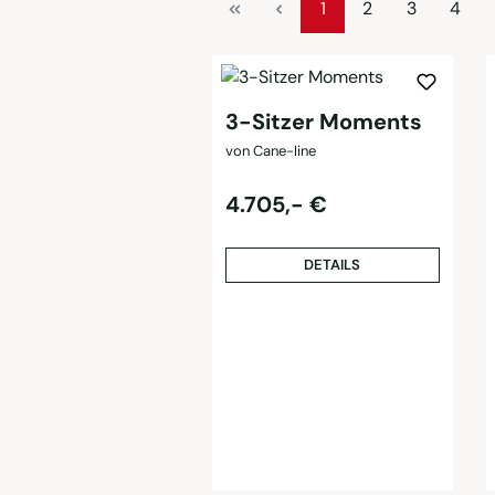
Seite
Seite
Seite
Seite
1
2
3
4
3-Sitzer Moments
von Cane-line
Regulärer Preis:
4.705,- €
DETAILS