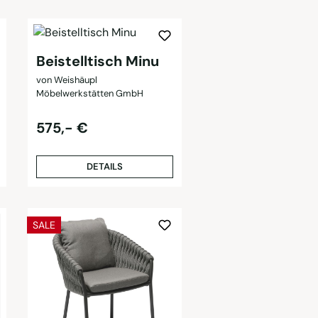
Beistelltisch Minu
von Weishäupl
Möbelwerkstätten GmbH
Regulärer Preis:
575,- €
DETAILS
RABATT
SALE