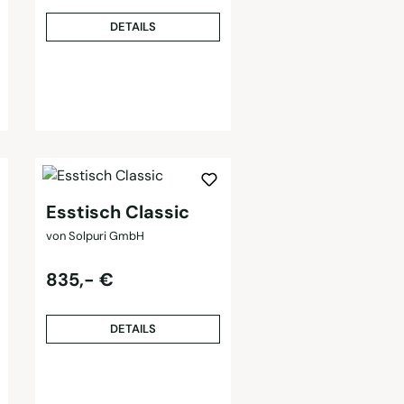
DETAILS
Esstisch Classic
von Solpuri GmbH
Regulärer Preis:
835,- €
DETAILS
: