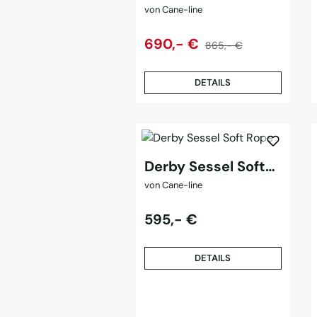
von Cane-line
Regulärer Preis:
Verkaufspreis:
690,- €
865,- €
DETAILS
Derby Sessel Soft
Rope
von Cane-line
Regulärer Preis:
595,- €
DETAILS