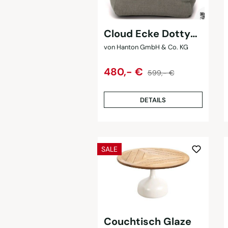
Cloud Ecke Dotty
XL
von Hanton GmbH & Co. KG
Regulärer Preis:
Verkaufspreis:
480,- €
599,- €
DETAILS
RABATT
SALE
Couchtisch Glaze