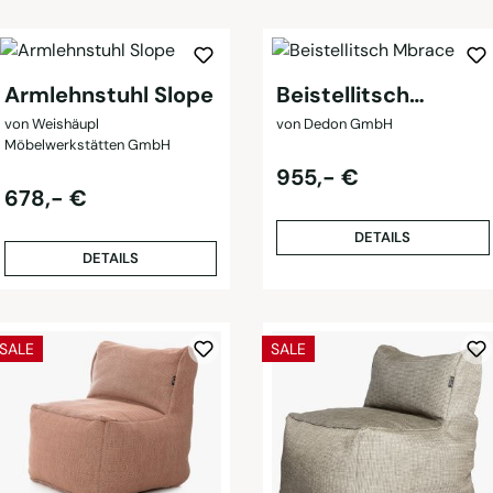
Armlehnstuhl Slope
Beistellitsch
Mbrace
von Weishäupl
von Dedon GmbH
Möbelwerkstätten GmbH
Regulärer Preis:
955,- €
Regulärer Preis:
678,- €
DETAILS
DETAILS
RABATT
RABATT
SALE
SALE