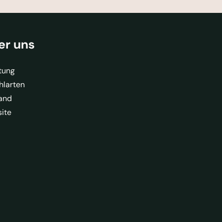
er uns
tung
hlarten
and
ite