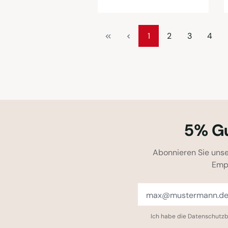
Seite
Seite
Seite
Seite
1
2
3
4
5% Gu
Abonnieren Sie unse
Emp
Ich habe die
Datenschutz