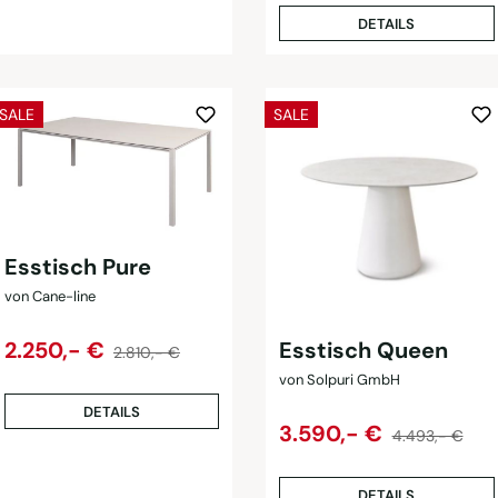
DETAILS
RABATT
RABATT
SALE
SALE
Esstisch Pure
von Cane-line
Regulärer Preis:
Verkaufspreis:
Esstisch Queen
2.250,- €
2.810,- €
von Solpuri GmbH
DETAILS
Regulärer Preis
Verkaufspreis:
3.590,- €
4.493,- €
DETAILS