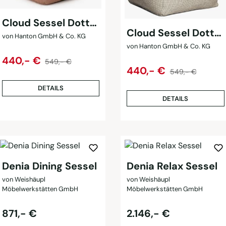
Cloud Sessel Dotty
Cloud Sessel Dotty
XL
von Hanton GmbH & Co. KG
XL
von Hanton GmbH & Co. KG
Regulärer Preis:
Verkaufspreis:
440,- €
549,- €
Regulärer Preis:
Verkaufspreis:
440,- €
549,- €
DETAILS
DETAILS
Denia Dining Sessel
Denia Relax Sessel
von Weishäupl
von Weishäupl
Möbelwerkstätten GmbH
Möbelwerkstätten GmbH
Regulärer Preis:
Regulärer Preis:
871,- €
2.146,- €