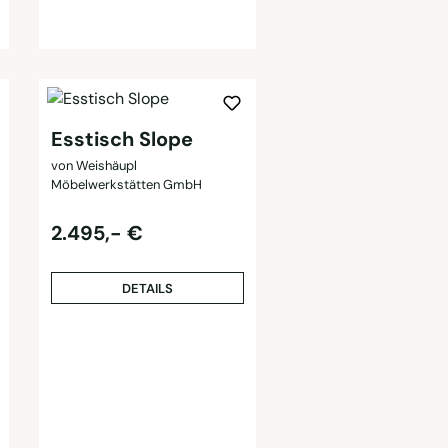
Esstisch Slope
von Weishäupl
Möbelwerkstätten GmbH
Regulärer Preis:
2.495,- €
DETAILS
: