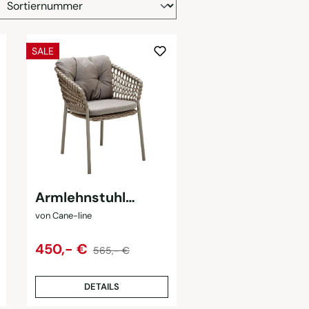
RABATT
SALE
Armlehnstuhl
Ocean
von Cane-line
Regulärer Preis:
Verkaufspreis:
450,- €
565,- €
DETAILS