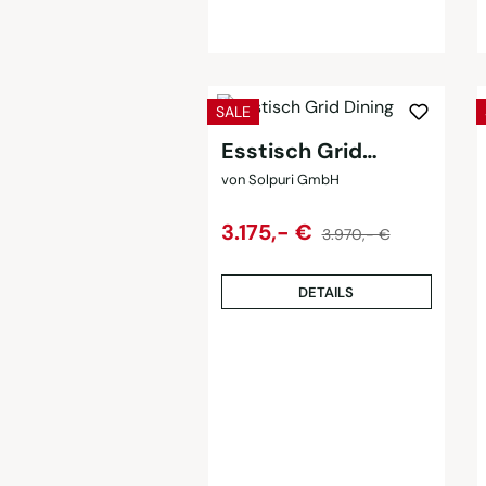
RABATT
SALE
Esstisch Grid
Dining
von Solpuri GmbH
Regulärer Preis:
Verkaufspreis:
3.175,- €
3.970,- €
DETAILS