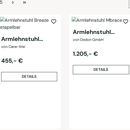
Seite
5
Armlehnstuhl
Armlehnstuhl
Mbrace
von Dedon GmbH
Breeze stapelbar
von Cane-line
Regulärer Preis:
1.205,- €
Regulärer Preis:
455,- €
DETAILS
DETAILS