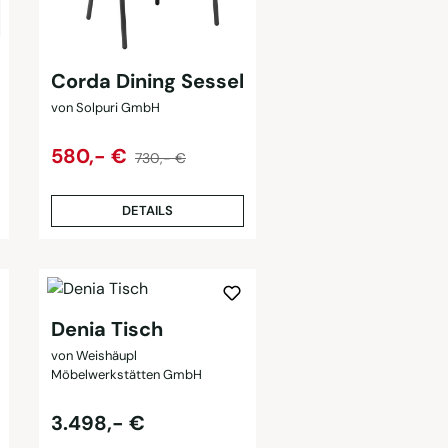
Corda Dining Sessel
von Solpuri GmbH
Regulärer Preis:
Verkaufspreis:
580,- €
730,- €
DETAILS
Denia Tisch
von Weishäupl
Möbelwerkstätten GmbH
Regulärer Preis:
3.498,- €