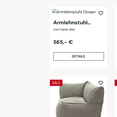
Armlehnstuhl
Ocean
von Cane-line
Regulärer Preis:
565,- €
DETAILS
RABATT
SALE