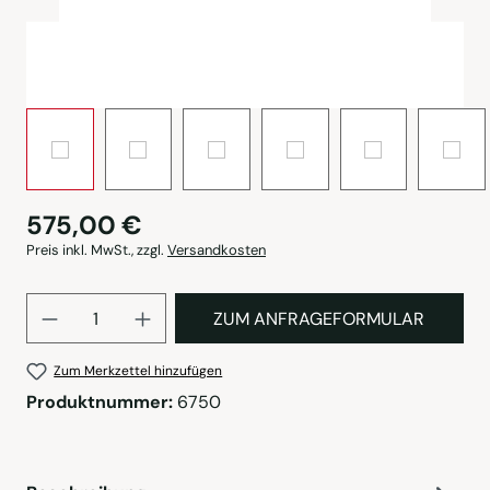
575,00 €
Preis inkl. MwSt., zzgl.
Versandkosten
Produkt Anzahl: Gib den gewü
ZUM ANFRAGEFORMULAR
Zum Merkzettel hinzufügen
Produktnummer:
6750