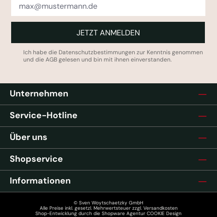
JETZT ANMELDEN
Ich habe die
Datenschutzbestimmungen
zur Kenntnis genommen
und die
AGB
gelesen und bin mit ihnen einverstanden.
Unternehmen
Service-Hotline
Über uns
Shopservice
Informationen
© Sven Woytschaetzky GmbH
Alle Preise inkl. gesetzl. Mehrwertsteuer zzgl.
Versandkosten
Shop-Entwicklung durch die
Shopware Agentur COOKIE Design