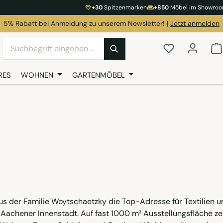
+30
Spitzenmarken
+850
Möbel im Showroom
5% Rabatt bei Anmeldung zu unserem Newsletter! |
Jetzt anmelden
Du hast 0 Pr
RES
WOHNEN
GARTENMÖBEL
aus der Familie Woytschaetzky die Top-Adresse für Textilien 
Aachener Innenstadt. Auf fast 1000 m² Ausstellungsfläche ze