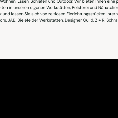
hnen, Essen, Schlafen und Outdoor. Wir bieten Ihnen eine pr
ten in unseren eigenen Werkstätten, Polsterei und Nähatelie
 und lassen Sie sich von zeitlosen Einrichtungsstücken intern
riors, JAB, Bielefelder Werkstätten, Designer Guild, Z + R, Sc