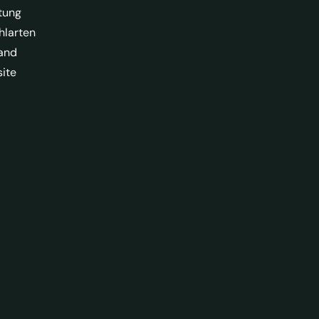
tung
hlarten
and
ite