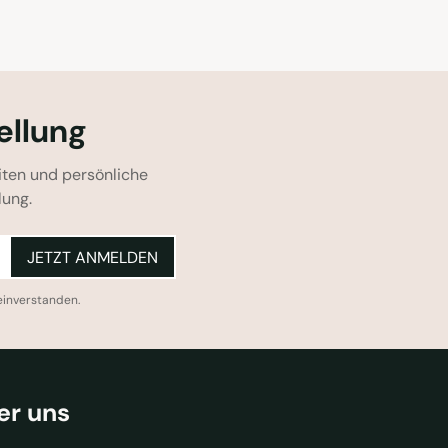
ellung
iten und persönliche
lung.
JETZT ANMELDEN
einverstanden.
er uns