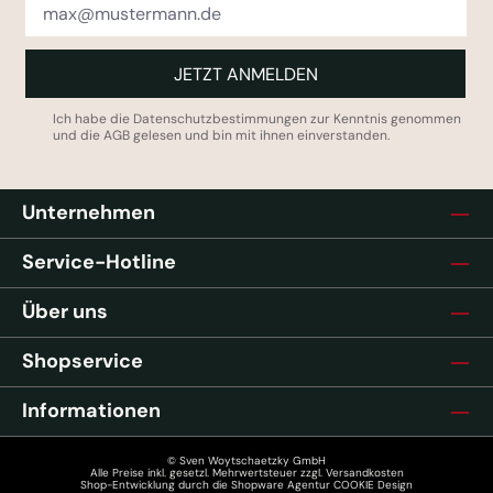
JETZT ANMELDEN
Ich habe die
Datenschutzbestimmungen
zur Kenntnis genommen
und die
AGB
gelesen und bin mit ihnen einverstanden.
Unternehmen
Service-Hotline
Über uns
Shopservice
Informationen
© Sven Woytschaetzky GmbH
Alle Preise inkl. gesetzl. Mehrwertsteuer zzgl.
Versandkosten
Shop-Entwicklung durch die
Shopware Agentur COOKIE Design