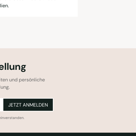
ien.
ellung
iten und persönliche
lung.
JETZT ANMELDEN
einverstanden.