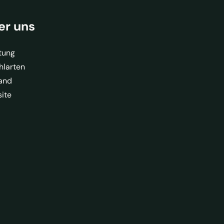
er uns
tung
hlarten
and
ite