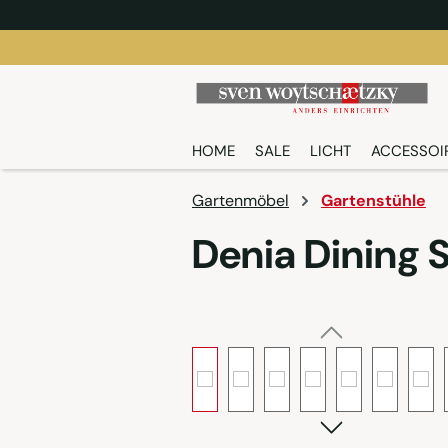
springen
Zur Hauptnavigation springen
HOME
SALE
LICHT
ACCESSOI
Gartenmöbel
Gartenstühle
Denia Dining 
Bildergalerie überspringen