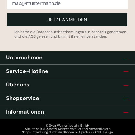
JETZT ANMELDEN
Ich habe die
Datenschutzbestimmungen
zur Kenntnis genommen
und die
AGB
gelesen und bin mit ihnen einverstanden.
Unternehmen
Service-Hotline
Über uns
Shopservice
Informationen
© Sven Woytschaetzky GmbH
Alle Preise inkl. gesetzl. Mehrwertsteuer zzgl.
Versandkosten
Shop-Entwicklung durch die
Shopware Agentur COOKIE Design