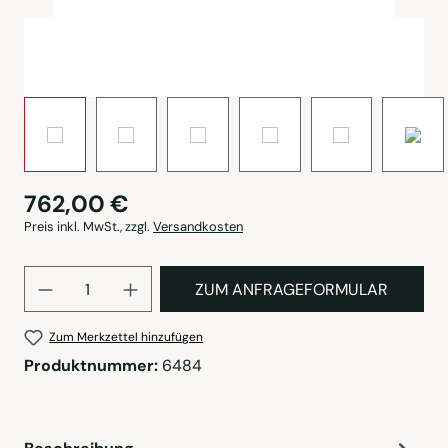
762,00 €
Preis inkl. MwSt., zzgl.
Versandkosten
Produkt Anzahl: Gib den gewü
ZUM ANFRAGEFORMULAR
Zum Merkzettel hinzufügen
Produktnummer:
6484