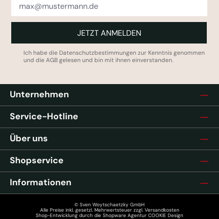
JETZT ANMELDEN
Ich habe die
Datenschutzbestimmungen
zur Kenntnis genommen
und die
AGB
gelesen und bin mit ihnen einverstanden.
Unternehmen
Service-Hotline
Über uns
Shopservice
Informationen
© Sven Woytschaetzky GmbH
Alle Preise inkl. gesetzl. Mehrwertsteuer zzgl.
Versandkosten
Shop-Entwicklung durch die
Shopware Agentur COOKIE Design