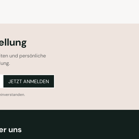
ellung
iten und persönliche
lung.
JETZT ANMELDEN
einverstanden.
er uns