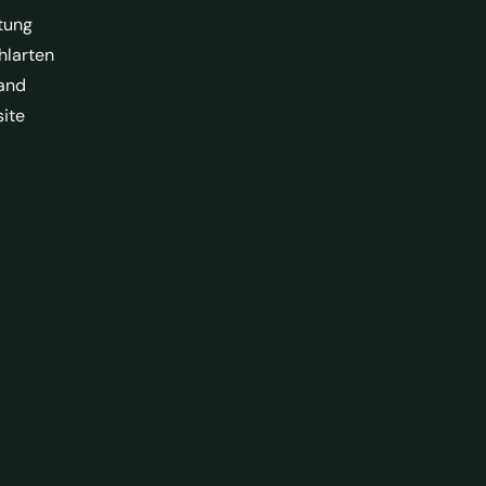
tung
hlarten
and
ite