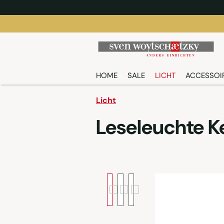
springen
Zur Hauptnavigation springen
HOME
SALE
LICHT
ACCESSOI
Licht
Leseleuchte K
Bildergalerie überspringen