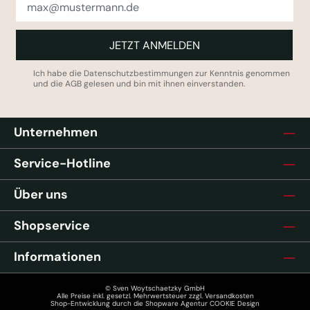
JETZT ANMELDEN
Ich habe die
Datenschutzbestimmungen
zur Kenntnis genommen
und die
AGB
gelesen und bin mit ihnen einverstanden.
Unternehmen
Service-Hotline
Über uns
Shopservice
Informationen
© Sven Woytschaetzky GmbH
Alle Preise inkl. gesetzl. Mehrwertsteuer zzgl.
Versandkosten
Shop-Entwicklung durch die
Shopware Agentur COOKIE Design