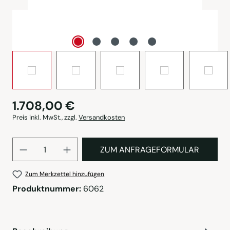
1.708,00 €
Preis inkl. MwSt., zzgl.
Versandkosten
Produkt Anzahl: Gib den gewü
ZUM ANFRAGEFORMULAR
Zum Merkzettel hinzufügen
Produktnummer:
6062