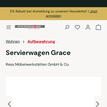
alt springen
5% Rabatt bei Anmeldung zu unserem Newsletter! |
Jetzt
anmelden
Du hast 0 Produk
War
Wohnen
Aufbewahrung
Servierwagen Grace
Ress Möbelwerkstätten GmbH & Co.
Bildergalerie überspringen