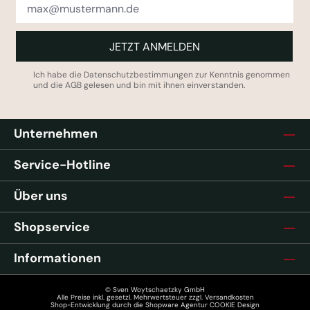
JETZT ANMELDEN
Ich habe die
Datenschutzbestimmungen
zur Kenntnis genommen
und die
AGB
gelesen und bin mit ihnen einverstanden.
Unternehmen
Service-Hotline
Über uns
Shopservice
Informationen
© Sven Woytschaetzky GmbH
Alle Preise inkl. gesetzl. Mehrwertsteuer zzgl.
Versandkosten
Shop-Entwicklung durch die
Shopware Agentur COOKIE Design