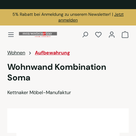
alt springen
5% Rabatt bei Anmeldung zu unserem Newsletter! |
Jetzt
anmelden
Du hast 0 Produk
War
Wohnen
Aufbewahrung
Wohnwand Kombination
Soma
Kettnaker Möbel-Manufaktur
Bildergalerie überspringen